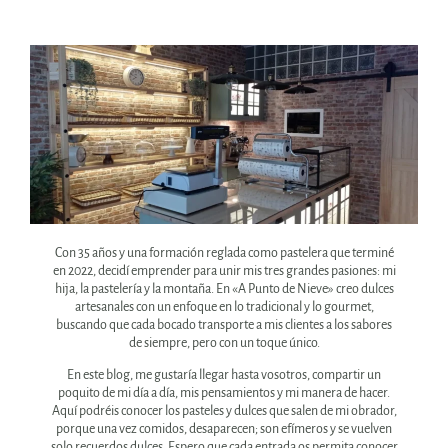
Con 35 años y una formación reglada como pastelera que terminé
en 2022, decidí emprender para unir mis tres grandes pasiones: mi
hija, la pastelería y la montaña. En «A Punto de Nieve» creo dulces
artesanales con un enfoque en lo tradicional y lo gourmet,
buscando que cada bocado transporte a mis clientes a los sabores
de siempre, pero con un toque único.
En este blog, me gustaría llegar hasta vosotros, compartir un
poquito de mi día a día, mis pensamientos y mi manera de hacer.
Aquí podréis conocer los pasteles y dulces que salen de mi obrador,
porque una vez comidos, desaparecen; son efímeros y se vuelven
solo recuerdos dulces. Espero que cada entrada os permita conocer