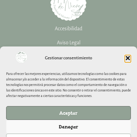
Accesibilidad
Aviso Legal
Política De Cookies
Gestionar consentimiento
Política De Privacidad
Para ofrecer las mejores experiencias, utilizamos tecnologías como las cookies para
almacenar y/o acceder a la información del dispositivo. El consentimiento de estas
tecnologías nos permitirá procesar datos como el comportamiento de navegación o
C/ Capitán Lozano, 3 bajo 24600 La Pola de Gordón (León)
las identificaciones únicas en este sitio. No consentir o retirar el consentimiento, puede
afectar negativamente a ciertas características y funciones.
hola@pasteleriaapuntodenieve.com
622 143 650
Aceptar
Miér. a Dom. 10:00h - 15:00h
Denegar