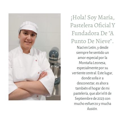
¡Hola! Soy María,
Pastelera Oficial Y
Fundadora De "A
Punto De Nieve".
Nací en León, y desde
siempre he sentido un
amor especial por la
Montaña Leonesa,
especialmente por su
vertiente central. Este lugar,
donde solía ir a
desconectar, es ahora
también el hogar de mi
pastelería, que abrí el 8 de
Septiembre de 2023 con
mucho esfuerzo y mucha
ilusión.